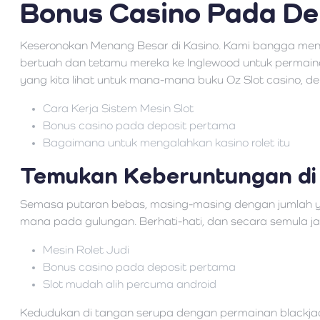
Bonus Casino Pada De
Keseronokan Menang Besar di Kasino.
Kami bangga menj
bertuah dan tetamu mereka ke Inglewood untuk permain
yang kita lihat untuk mana-mana buku Oz Slot casino,
Cara Kerja Sistem Mesin Slot
Bonus casino pada deposit pertama
Bagaimana untuk mengalahkan kasino rolet itu
Temukan Keberuntungan di 
Semasa putaran bebas, masing-masing dengan jumlah ya
mana pada gulungan. Berhati-hati, dan secara semula ja
Mesin Rolet Judi
Bonus casino pada deposit pertama
Slot mudah alih percuma android
Kedudukan di tangan serupa dengan permainan blackjack