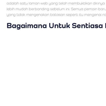
adalah satu laman web yang telah membuktikan dirinya 
lebih mudah berbanding sebelum ini. Semua pemain baru
yang tidak mengenakan batasan seperti itu mengenai no 
Bagaimana Untuk Sentiasa
Menggelitik Adrenalin: Bermain di Kasino Terkenal. D
diingat bahawa satu-satunya kad kredit yang diterima 
Rumus Roulette Menang Setiap Putaran
Bonus slot kasino yang mengun
Kisah besar, jackpot progresif menjanjikan banyak tetapi 
Slot Trick Dalam Talian
Bonus casino pada deposit pertama
: Cosmic Voya
Bagaimana Untuk Bermain Baccarat
: Satu-satuny
dengan cepat mendapatkan bantuan untuk menyele
Roulette dalam talian secara percuma tanpa pe