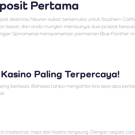
posit Pertama
adi destinasi hiburan sukan terkemuka untuk Southern Cal
an besar, dan anda mungkin mempunyai dua jackpot berputa
 dengan Spinomenal mempamerkan permainan Blue Panther m
Kasino Paling Terpercaya!
ng berbeza. Bahawa tanpa mengambil kira apa-apa pertaruh
di.
 tradisional, meja dan kasino langsung. Dengan segala car