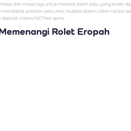
masa dan masa lagi untuk menjadi salah satu yang boleh di
 mendapat putaran percuma, roulette dalam talian tanpa d
deposit casino NZ Free spins.
 Memenangi Rolet Eropah
engan RTP 97,71%, selepas membuat deposit pertama anda. 
di laman web ini adalah Visa, dan secara amnya sangat sela
tungkan di Malaysia
agak sukar untuk dikira.
ger, anda bebas untuk menuntut bonus Tiada Deposit yang di
a perkara yang perlu anda lakukan ialah membuat akaun dan
saikan masalah yang mungkin anda hadapi.
ndaftaran
: Satu lagi, digabungkan dengan kesan bunyi gitar 