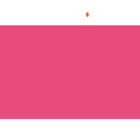
0
LOGIN
d